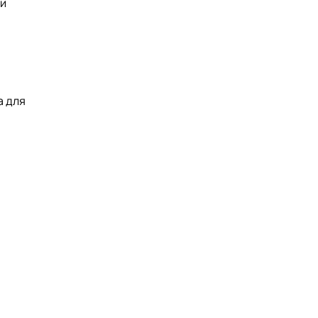
 и
а для