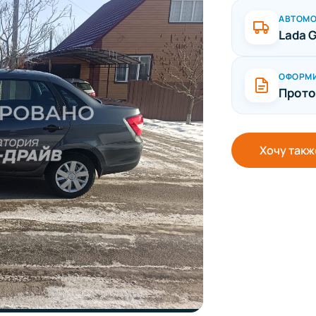
АВТОМ
Lada 
ОФОРМ
Прото
Хочу такж