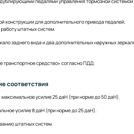
 дублирующими педалями управления тормозной системой
.
й конструкции для дополнительного привода педалей,
 работу штатных систем.
кало заднего вида и два дополнительных наружных зеркал
е транспортное средство» согласно ПДД.
ие соответствия
максимальное усилие 25 даН (при норме до 50 даН).
ьное усилие 8 даН (при норме до 25 даН).
ванию штатных систем.