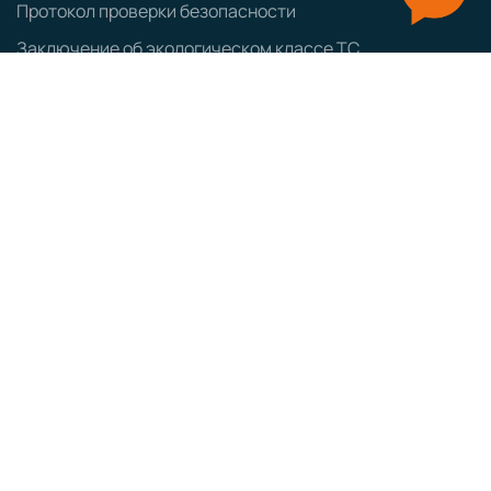
Протокол проверки безопасности
Заключение об экологическом классе ТС
Оформление ввозимых ТС
Заказ авто из Японии
Заказ авто из Кореи
ЭПТС
СБКТС
ЗОЕТС
ЭПСМ
Политика конфиденциальности
GRAMPUS
Сайт разработан