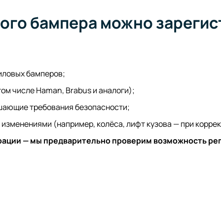
вого бампера можно зареги
силовых бамперов;
ом числе Haman, Brabus и аналоги);
ушающие требования безопасности;
изменениями (например, колёса, лифт кузова — при корре
рации — мы предварительно проверим возможность ре