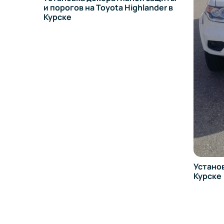
nder в
Внедор
Land Cr
Установка ТСУ на UAZ Pickup в
Курске