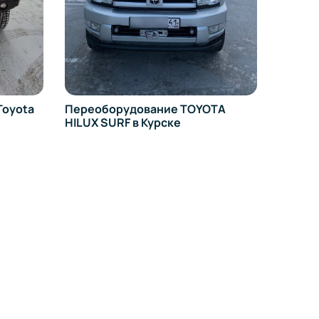
TA
Внедорожный тюнинг УАЗ
390995 в Курске