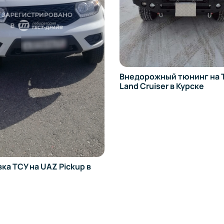
ожный тюнинг на Toyota
Переоборудование TOYO
uiser в Курске
HILUX SURF в Курске