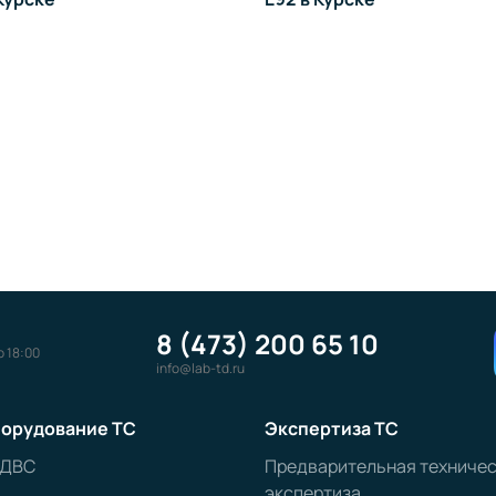
8 (473) 200 65 10
о 18:00
info@lab-td.ru
орудование ТС
Экспертиза ТС
 ДВС
Предварительная техниче
экспертиза