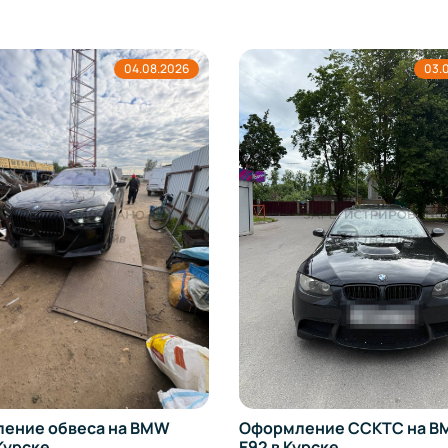
04.08.2026
03.
ение обвеса на BMW
Оформление ССКТС на BM
Курске
E92 в Курске