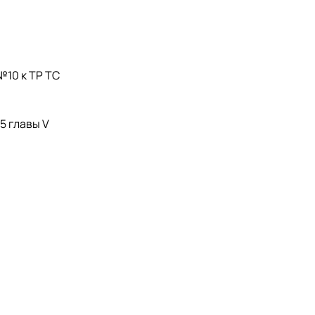
№10 к ТР ТС
5 главы V