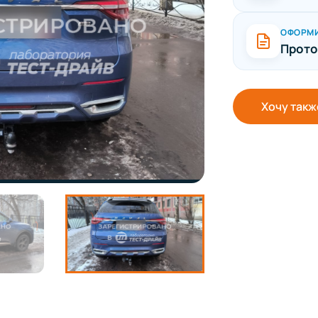
ОФОРМ
Прото
Хочу такж