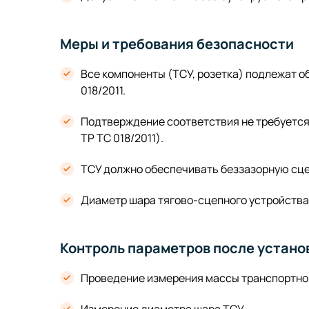
Меры и требования безопасности
Все компоненты (ТСУ, розетка) подлежат о
018/2011.
Подтверждение соответствия не требуется 
ТР ТС 018/2011).
ТСУ должно обеспечивать беззазорную сце
Диаметр шара тягово-сцепного устройства 
Контроль параметров после устано
Проведение измерения массы транспортног
Измерение диаметра шара ТСУ.