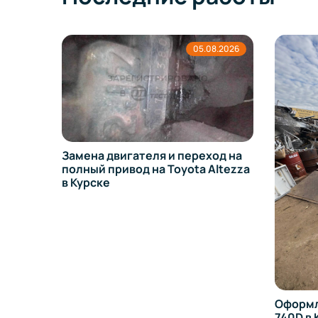
8.2026
05.08.2026
Замена двигателя и переход на
полный привод на Toyota Altezza
в Курске
Оформл
13 в
740D в 