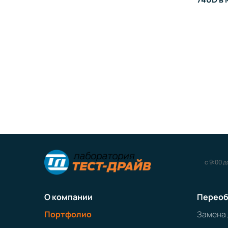
с 9:00 д
О компании
Переоб
Портфолио
Замена