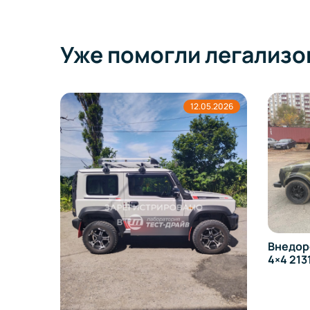
Уже помогли легализо
5.2026
12.05.2026
Внедор
ada
4×4 213