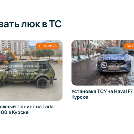
вать люк в ТС
11.05.2026
30.
Установка ТСУ на Haval F7 
Курске
ожный тюнинг на Lada
100 в Курске