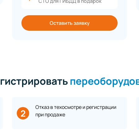
СТО для ГИБДД в подарок
Оставить заявку
регистрировать
переоборудо
Отказ в техосмотре и регистрации
2
при продаже