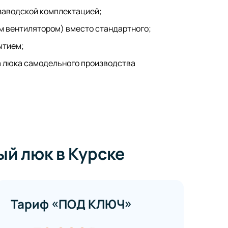
 заводской комплектацией;
м вентилятором) вместо стандартного;
ытием;
а люка самодельного производства
й люк в Курске
Тариф «ПОД КЛЮЧ»