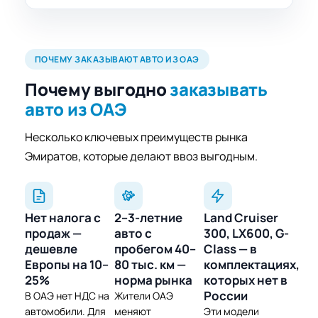
ПОЧЕМУ ЗАКАЗЫВАЮТ АВТО ИЗ ОАЭ
Почему выгодно
заказывать
авто из ОАЭ
Несколько ключевых преимуществ рынка
Эмиратов, которые делают ввоз выгодным.
Нет налога с
2–3-летние
Land Cruiser
продаж —
авто с
300, LX600, G-
дешевле
пробегом 40–
Class — в
Европы на 10–
80 тыс. км —
комплектациях,
25%
норма рынка
которых нет в
России
В ОАЭ нет НДС на
Жители ОАЭ
автомобили. Для
меняют
Эти модели