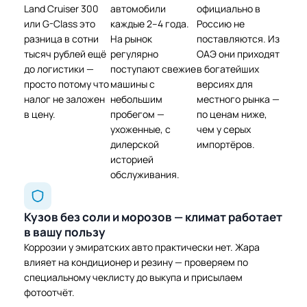
Land Cruiser 300
автомобили
официально в
или G-Class это
каждые 2–4 года.
Россию не
разница в сотни
На рынок
поставляются. Из
тысяч рублей ещё
регулярно
ОАЭ они приходят
до логистики —
поступают свежие
в богатейших
просто потому что
машины с
версиях для
налог не заложен
небольшим
местного рынка —
в цену.
пробегом —
по ценам ниже,
ухоженные, с
чем у серых
дилерской
импортёров.
историей
обслуживания.
Кузов без соли и морозов — климат работает
в вашу пользу
Коррозии у эмиратских авто практически нет. Жара
влияет на кондиционер и резину — проверяем по
специальному чеклисту до выкупа и присылаем
фотоотчёт.