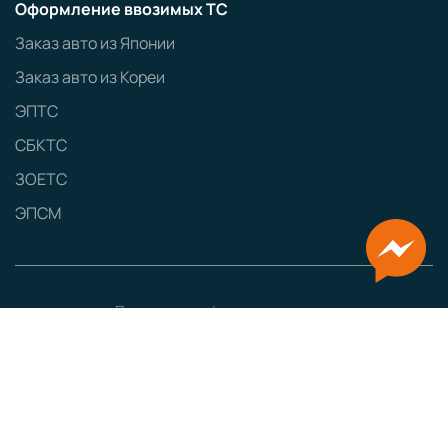
Оформление ввозимых ТС
Заказ авто из Японии
Заказ авто из Кореи
ЭПТС
СБКТС
ЗОЕТС
ЭПСМ
Политика конфиденциальности
GRAMPUS
Сайт разработан
Наименование:
ООО «ТЕСТ-ДРАЙВ»
Юридический адрес:
160000, г. Вологда, ул. Мира, д. 40, пом. 5
ИНН:
3525462138