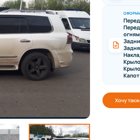
ОФОРМ
Перед
Перед
огням
Задни
Задня
Накла
Крыло
Крыло
Капот
Хочу такж