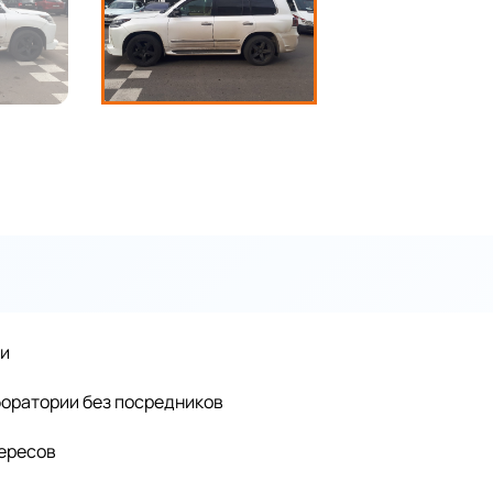
ии
оратории без посредников
тересов