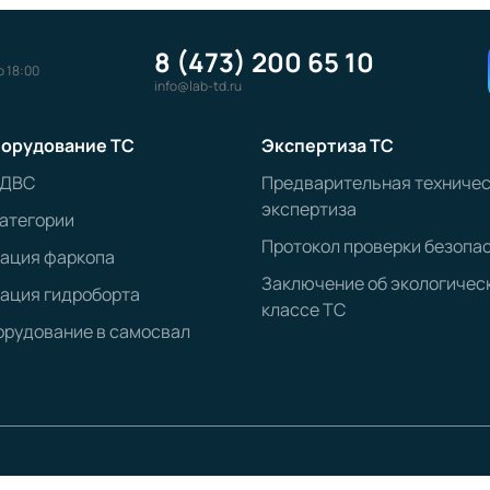
8 (473) 200 65 10
о 18:00
info@lab-td.ru
орудование ТС
Экспертиза ТС
 ДВС
Предварительная техниче
экспертиза
атегории
Протокол проверки безопа
рация фаркопа
Заключение об экологичес
ация гидроборта
классе ТС
рудование в самосвал