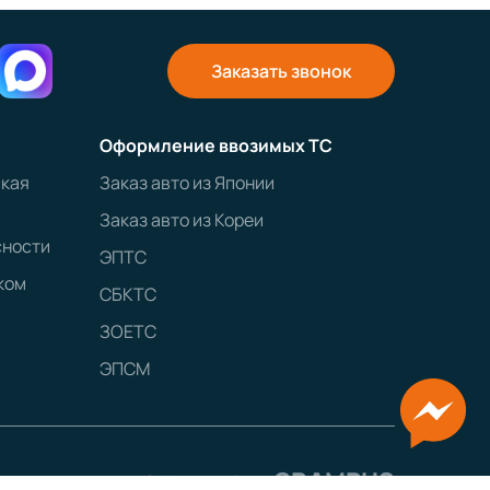
Заказать звонок
Оформление ввозимых ТС
ская
Заказ авто из Японии
Заказ авто из Кореи
сности
ЭПТС
ком
СБКТС
ЗОЕТС
ЭПСМ
GRAMPUS
Сайт разработан