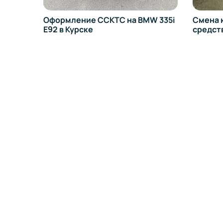
КТС на BMW 335i
Смена категории транспортного
средства на Fiat Ducato в Курске