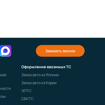
Заказать звонок
Оформление ввозимых ТС
ская
Заказ авто из Японии
Заказ авто из Кореи
сности
ЭПТС
ком
СБКТС