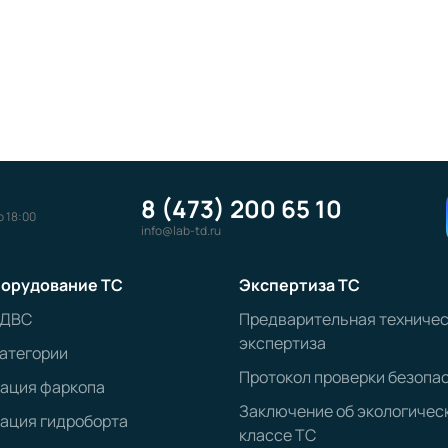
8 (473) 200 65 10
о 18:00
info@lab-td.ru
орудование ТС
Экспертиза ТС
 ДВС
Предварительная техниче
экспертиза
атегории
Протокол проверки безопа
рация фаркопа
Заключение об экологичес
ация гидроборта
классе ТС