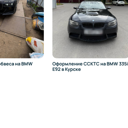
ение ССКТС на BMW 335i
Смена категории трансп
урске
средства на Fiat Ducato в