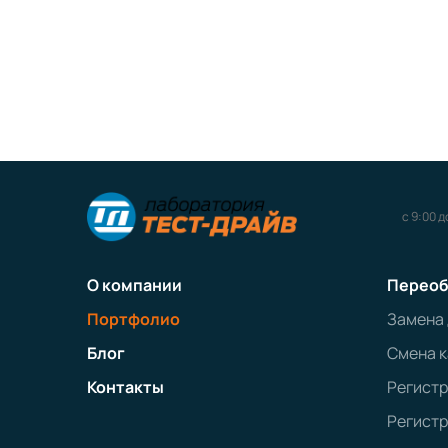
с 9:00 д
О компании
Переоб
Портфолио
Замена
Блог
Смена к
Контакты
Регист
Регистр