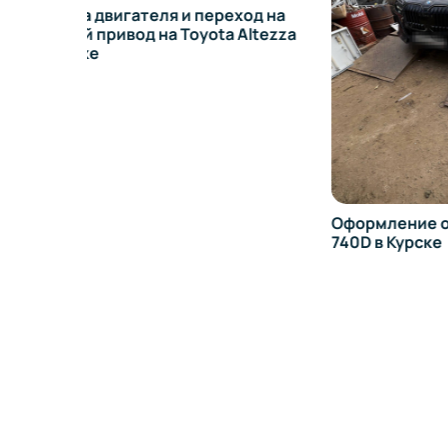
од на
Altezza
Оформление обвеса на BMW
Оформл
740D в Курске
E92 в К