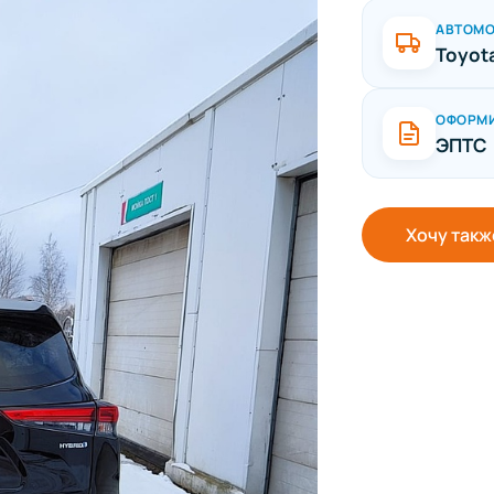
АВТОМ
Toyot
ОФОРМ
ЭПТС
Хочу такж