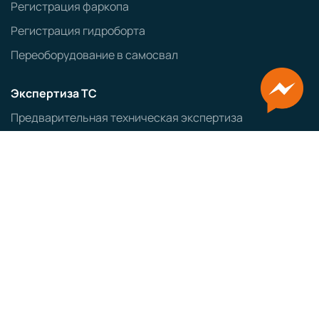
Регистрация фаркопа
Регистрация гидроборта
Переоборудование в самосвал
Экспертиза ТС
Предварительная техническая экспертиза
Протокол проверки безопасности
Заключение об экологическом классе ТС
Оформление ввозимых ТС
Заказ авто из Японии
Заказ авто из Кореи
ЭПТС
СБКТС