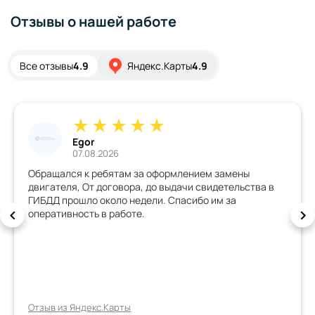
Отзывы о нашей работе
Все отзывы
4.9
Яндекс.Карты
4.9
Дмитрий
02.08.2026
а оформлением замены
Хорошая организация, всё 
 до выдачи свидетельства в
всегда на связи, документ
ели. Спасибо им за
внесенными изменениями з
.
первого раза. Спасибо, все
Отзыв из Яндекс.Карты